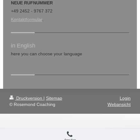
NEUE RUFNUMMER
+49 2452 - 9767 372
Kontaktformular
.
in English
here you can choose your language
Druckversion
|
Sitemap
Login
© Rosemond Coaching
Webansicht