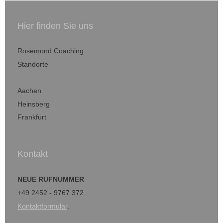
Hier finden Sie uns
Rosemond Coaching
Standorte
Aachen
Heinsberg
Frankfurt
Kontakt
NEUE RUFNUMMER
+49 2452 - 9767 372
Kontaktformular
.